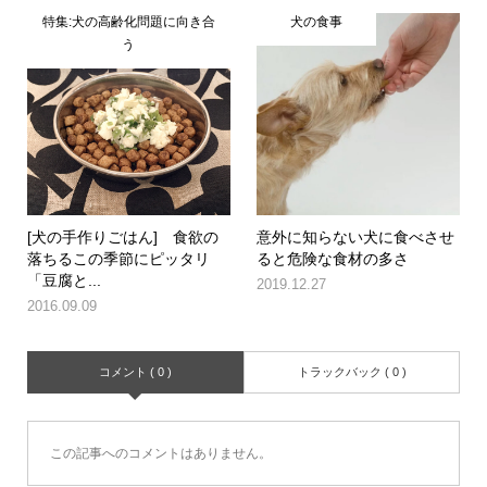
特集:犬の高齢化問題に向き合
犬の食事
う
[犬の手作りごはん] 食欲の
意外に知らない犬に食べさせ
落ちるこの季節にピッタリ
ると危険な食材の多さ
「豆腐と...
2019.12.27
2016.09.09
コメント ( 0 )
トラックバック ( 0 )
この記事へのコメントはありません。