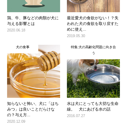
鶏、牛、豚などの肉類が犬に
最近愛犬の食欲がない！？失
与える影響とは
われた犬の食欲を取り戻すた
めに使え...
2020.06.18
2019.05.30
犬の食事
特集:犬の高齢化問題に向き合
う
知らないと怖い、犬に「はち
水は犬にとっても大切な生命
みつ」は良いことだらけな
線。 犬にあげる水の話
の？与え方...
2016.07.27
2020.12.09