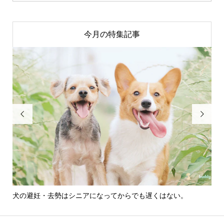
今月の特集記事


犬の避妊・去勢はシニアになってからでも遅くはない。
犬