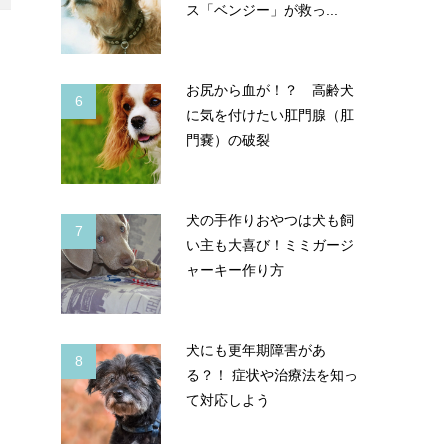
ス「ベンジー」が救っ...
お尻から血が！？ 高齢犬
6
に気を付けたい肛門腺（肛
門嚢）の破裂
犬の手作りおやつは犬も飼
7
い主も大喜び！ミミガージ
ャーキー作り方
犬にも更年期障害があ
8
る？！ 症状や治療法を知っ
て対応しよう