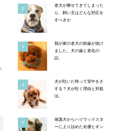
老犬が痩せてきてしまった
2
ら、飼い主はどんな対応を
すべきか
我が家の老犬の前歯が抜け
3
ました。犬の歯と老化の
話。
ら
犬が吐いた時って背中をさ
4
する？犬が吐く理由と対処
法。
保護犬からハリウッドスタ
5
ーに上り詰めた名優ヒギン