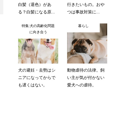
白髪（退色）があ
行きたいもの。おや
る？白髪になる原...
つは事故対策に...
特集:犬の高齢化問題
暮らし
に向き合う
犬の避妊・去勢はシ
動物虐待の法律。飼
ニアになってからで
い主が気が付かない
も遅くはない。
愛犬への虐待。