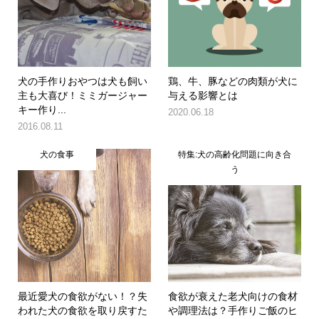
犬の手作りおやつは犬も飼い
鶏、牛、豚などの肉類が犬に
主も大喜び！ミミガージャー
与える影響とは
キー作り...
2020.06.18
2016.08.11
犬の食事
特集:犬の高齢化問題に向き合
う
最近愛犬の食欲がない！？失
食欲が衰えた老犬向けの食材
われた犬の食欲を取り戻すた
や調理法は？手作りご飯のヒ