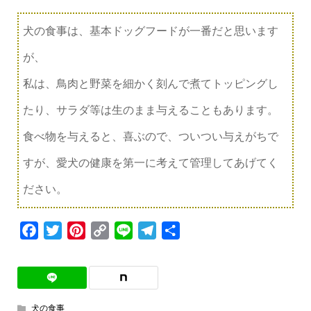
犬の食事は、基本ドッグフードが一番だと思います
が、
私は、鳥肉と野菜を細かく刻んで煮てトッピングし
たり、サラダ等は生のまま与えることもあります。
食べ物を与えると、喜ぶので、ついつい与えがちで
すが、愛犬の健康を第一に考えて管理してあげてく
ださい。
Facebook
Twitter
Pinterest
Copy
Line
Telegram
共
Link
有
犬の食事