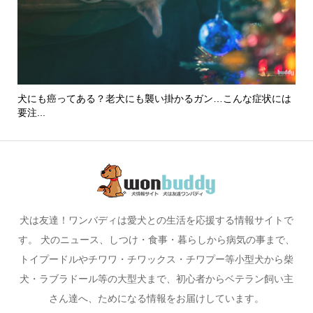
犬にも癌ってある？老犬にも襲い掛かるガン…こんな症状には
心
要注...
犬は友達！ワンバディは愛犬との生活を応援する情報サイトで
す。 犬のニュース、しつけ・食事・暮らしから病気の事まで、
トイプードルやチワワ・チワックス・チワプー等小型犬から柴
犬・ラブラドール等の大型犬まで、初心者からベテラン飼い主
さん達へ、ためになる情報をお届けしています。