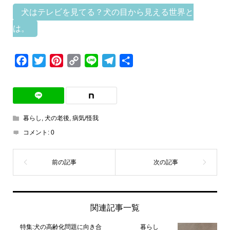
犬はテレビを見てる？犬の目から見える世界と
は。
Facebook
Twitter
Pinterest
Copy
Line
Telegram
共
Link
有
暮らし
,
犬の老後
,
病気/怪我
コメント:
0
関連記事一覧
特集:犬の高齢化問題に向き合
暮らし