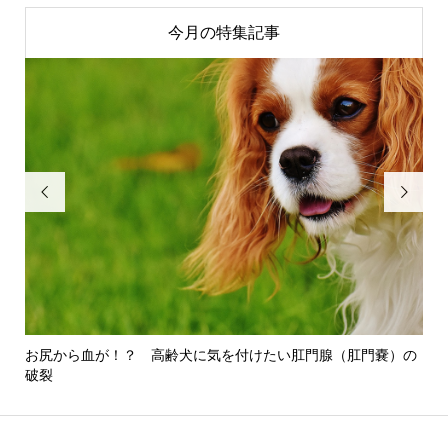
今月の特集記事


お尻から血が！？ 高齢犬に気を付けたい肛門腺（肛門嚢）の
愛
破裂