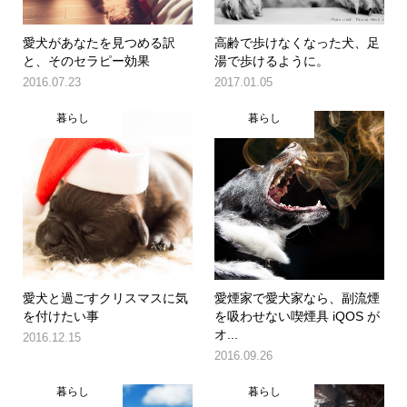
愛犬があなたを見つめる訳
高齢で歩けなくなった犬、足
と、そのセラピー効果
湯で歩けるように。
2016.07.23
2017.01.05
暮らし
暮らし
愛犬と過ごすクリスマスに気
愛煙家で愛犬家なら、副流煙
を付けたい事
を吸わせない喫煙具 iQOS が
オ...
2016.12.15
2016.09.26
暮らし
暮らし