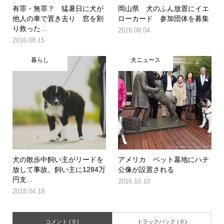
有罪・無罪？ 猛暑日に犬が
岡山県 犬のふん放置にイエ
他人の車で置き去り 窓を割
ローカード 参加団体を募集
り救った...
2016.08.04
2016.08.15
暮らし
犬ニュース
犬の散歩中飼い主がリードを
アメリカ ペット墓地にハチ
放して事故。飼い主に1284万
公像が設置される
円支...
2016.10.10
2018.04.18
コメント ( 0 )
トラックバック ( 0 )