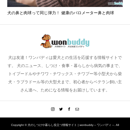
さえ
犬の鼻と肉球って同じ弾力！ 健康のバロメーター鼻と肉球
犬
犬は友達！ワンバディは愛犬との生活を応援する情報サイトで
す。 犬のニュース、しつけ・食事・暮らしから病気の事まで、
トイプードルやチワワ・チワックス・チワプー等小型犬から柴
犬・ラブラドール等の大型犬まで、初心者からベテラン飼い主
さん達へ、ためになる情報をお届けしています。
Copyright ©
犬のしつけや暮らし役立つ情報サイト | wonbuddy – ワンバディ –. All